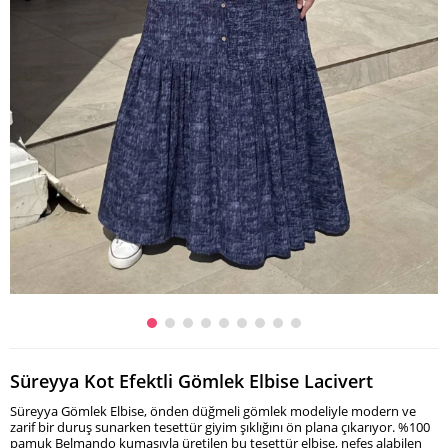
Süreyya Kot Efektli Gömlek Elbise Lacivert
Süreyya Gömlek Elbise, önden düğmeli gömlek modeliyle modern ve
zarif bir duruş sunarken tesettür giyim şıklığını ön plana çıkarıyor. %100
pamuk Belmando kumaşıyla üretilen bu tesettür elbise, nefes alabilen