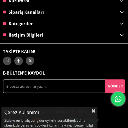
Kurumsal
Sipariş Kanalları
Kategoriler
İletişim Bilgileri
TAKİPTE KALIN!
E-BÜLTEN'E KAYDOL
GÖNDER
Çerez Kullanımı
Copyright © 2026 RABİA ŞAMLI. Tüm hakları saklıdır.
Sizlere en iyi alışveriş deneyimini sunabilmek adına
sitemizde çerezler(cookies) kullanmaktayız. Detaylı bilgi