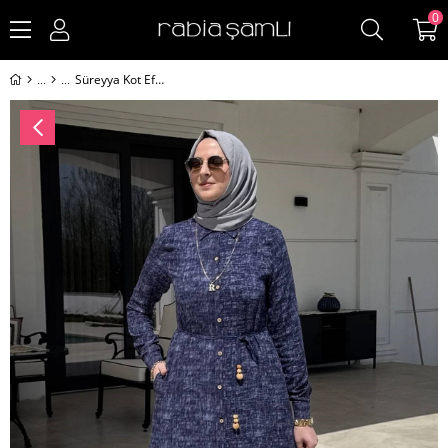
0
Süreyya Kot Efektli Gömlek Elbise Lacivert