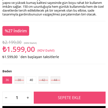
yapısı ve yüksek kumaş kalitesi sayesinde gün boyu rahat bir kullanım
imkânı sağlar. 150 cm uzunluğuyla hem günlük kullanımda hem de özel
davetlerde tercih edilebilecek şık bir seçenek olan bu elbise, sade
tasarımıyla gardırobunuzun vazgeçilmez parçalarından biri olacak.
%
27
İndirim
₺2.199,00
(KDV Dahil)
₺1.599,00
(KDV Dahil)
₺1.599,00
`den başlayan taksitlerle
Beden
36
38
40
42
44