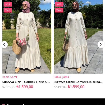
%27
%27
İndirim
İndirim
Yeni
Yeni
%27İndirim
%27İndirim
Ürün
Ürün
Rabia Şamlı
Rabia Şamlı
SEPETE EKLE
SEPETE EKLE
Süreyya Çizgili Gömlek Elbise Siyah
Süreyya Çizgili Gömlek Elbise Kahve
₺1.599,00
₺1.599,00
₺2.199,00
₺2.199,00