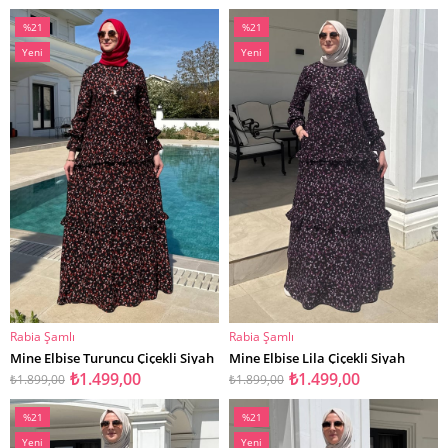
%21
%21
İndirim
İndirim
Yeni
Yeni
%21İndirim
%21İndirim
Ürün
Ürün
Rabia Şamlı
Rabia Şamlı
SEPETE EKLE
SEPETE EKLE
Mine Elbise Turuncu Çiçekli Siyah
Mine Elbise Lila Çiçekli Siyah
₺1.499,00
₺1.499,00
₺1.899,00
₺1.899,00
%21
%21
İndirim
İndirim
Yeni
Yeni