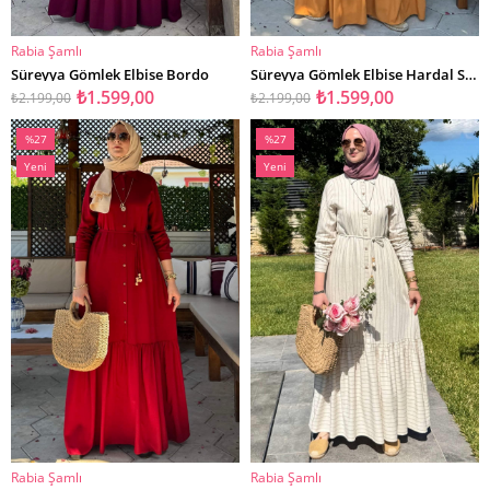
Rabia Şamlı
Rabia Şamlı
SEPETE EKLE
SEPETE EKLE
Süreyya Gömlek Elbise Bordo
Süreyya Gömlek Elbise Hardal Sarısı
₺1.599,00
₺1.599,00
₺2.199,00
₺2.199,00
%27
%27
İndirim
İndirim
Yeni
Yeni
%27İndirim
%27İndirim
Ürün
Ürün
Rabia Şamlı
Rabia Şamlı
SEPETE EKLE
SEPETE EKLE