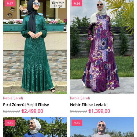
Ücretsiz
%17
%26
Kargo
İndirim
İndirim
%17İndirim
%26İndirim
Rabia Şamlı
Rabia Şamlı
SEPETE EKLE
SEPETE EKLE
Pırıl Zümrüt Yeşili Elbise
Nehir Elbise Leylak
₺2.499,00
₺1.399,00
₺2.999,00
₺1.899,00
%35
%35
İndirim
İndirim
%35İndirim
%35İndirim