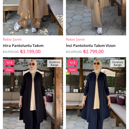
Rabia Şamlı
Rabia Şamlı
SEPETE EKLE
SEPETE EKLE
Hira Pantolunlu Takım
İnci Pantolonlu Takım Vizon
₺3.199,00
₺2.799,00
₺3.999,00
₺3.399,00
Ücretsiz
Ücretsiz
%18
%18
Kargo
Kargo
İndirim
İndirim
Yeni
Yeni
%18İndirim
%18İndirim
Ürün
Ürün