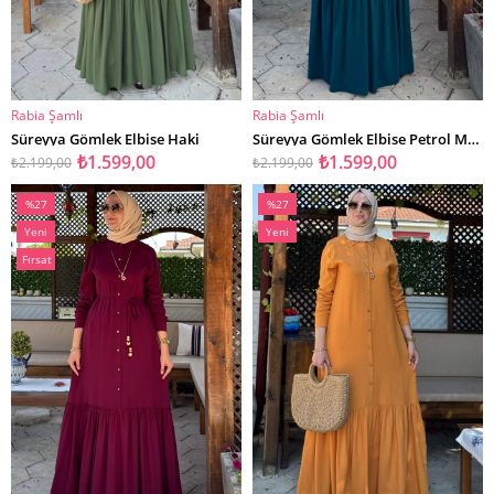
Rabia Şamlı
Rabia Şamlı
SEPETE EKLE
SEPETE EKLE
Süreyya Gömlek Elbise Haki
Süreyya Gömlek Elbise Petrol Mavisi
₺1.599,00
₺1.599,00
₺2.199,00
₺2.199,00
%27
%27
İndirim
İndirim
Yeni
Yeni
%27İndirim
%27İndirim
Ürün
Ürün
Fırsat
Ürünü