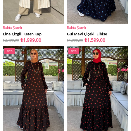
Rabia Şamlı
Rabia Şamlı
SEPETE EKLE
SEPETE EKLE
Lina Çizgili Keten Kap
Gül Mavi Çiçekli Elbise
₺1.999,00
₺1.599,00
₺2.499,00
₺1.999,00
%20
%20
İndirim
İndirim
%20İndirim
%20İndirim