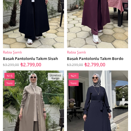
Rabia Şamlı
Rabia Şamlı
SEPETE EKLE
SEPETE EKLE
Başak Pantolonlu Takım Siyah
Başak Pantolonlu Takım Bordo
₺2.799,00
₺2.799,00
₺3.299,00
₺3.299,00
Ücretsiz
%15
%21
Kargo
İndirim
İndirim
Yeni
Yeni
%15İndirim
%21İndirim
Ürün
Ürün