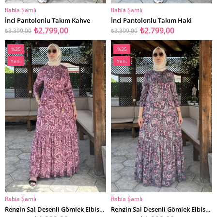
Rabia Şamlı
Rabia Şamlı
SEPETE EKLE
SEPETE EKLE
İnci Pantolonlu Takım Kahve
İnci Pantolonlu Takım Haki
₺2.799,00
₺2.799,00
₺3.399,00
₺3.399,00
%35
%35
İndirim
İndirim
Yeni
Yeni
%35İndirim
%35İndirim
Ürün
Ürün
Rabia Şamlı
Rabia Şamlı
SEPETE EKLE
SEPETE EKLE
Rengin Şal Desenli Gömlek Elbise Fuşya
Rengin Şal Desenli Gömlek Elbise Pembe