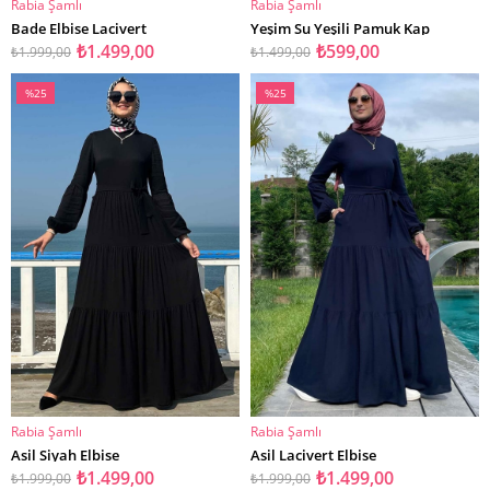
Rabia Şamlı
Rabia Şamlı
SEPETE EKLE
SEPETE EKLE
Bade Elbise Lacivert
Yeşim Su Yeşili Pamuk Kap
₺1.499,00
₺599,00
₺1.999,00
₺1.499,00
%25
%25
İndirim
İndirim
%25İndirim
%25İndirim
Rabia Şamlı
Rabia Şamlı
SEPETE EKLE
SEPETE EKLE
Asil Siyah Elbise
Asil Lacivert Elbise
₺1.499,00
₺1.499,00
₺1.999,00
₺1.999,00