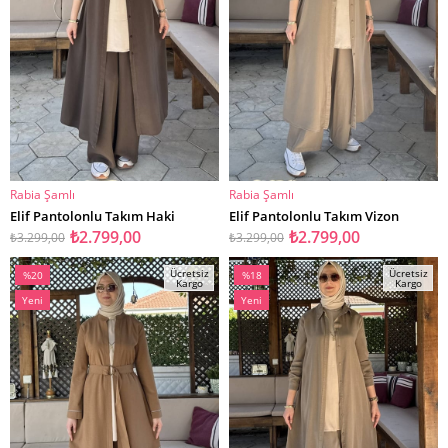
Rabia Şamlı
Rabia Şamlı
SEPETE EKLE
SEPETE EKLE
Elif Pantolonlu Takım Haki
Elif Pantolonlu Takım Vizon
₺2.799,00
₺2.799,00
₺3.299,00
₺3.299,00
Ücretsiz
Ücretsiz
%20
%18
Kargo
Kargo
İndirim
İndirim
Yeni
Yeni
%20İndirim
%18İndirim
Ürün
Ürün