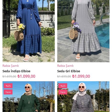
Rabia Şamlı
Rabia Şamlı
SEPETE EKLE
SEPETE EKLE
Seda İndigo Elbise
Seda Gri Elbise
₺1.099,00
₺1.099,00
₺1.699,00
₺1.699,00
%25
%25
İndirim
İndirim
Yeni
Yeni
%25İndirim
%25İndirim
Ürün
Ürün