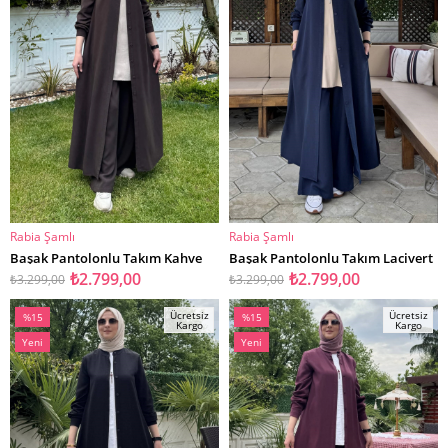
Rabia Şamlı
Rabia Şamlı
SEPETE EKLE
SEPETE EKLE
Başak Pantolonlu Takım Kahve
Başak Pantolonlu Takım Lacivert
₺2.799,00
₺2.799,00
₺3.299,00
₺3.299,00
Ücretsiz
Ücretsiz
%15
%15
Kargo
Kargo
İndirim
İndirim
Yeni
Yeni
%15İndirim
%15İndirim
Ürün
Ürün