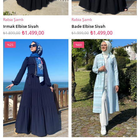
Rabia Şamlı
Rabia Şamlı
SEPETE EKLE
SEPETE EKLE
Irmak Elbise Siyah
Bade Elbise Siyah
₺1.499,00
₺1.499,00
₺1.899,00
₺1.999,00
%25
%60
İndirim
İndirim
%25İndirim
%60İndirim