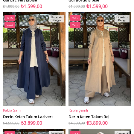
₺1.599,00
₺1.599,00
₺1.999,00
₺1.999,00
Ücretsiz
Ücretsiz
%15
%15
Kargo
Kargo
İndirim
İndirim
Yeni
Yeni
%15İndirim
%15İndirim
Ürün
Ürün
Rabia Şamlı
Rabia Şamlı
SEPETE EKLE
SEPETE EKLE
Derin Keten Takım Lacivert
Derin Keten Takım Bej
₺3.899,00
₺3.899,00
₺4.599,00
₺4.599,00
Ücretsiz
Ücretsiz