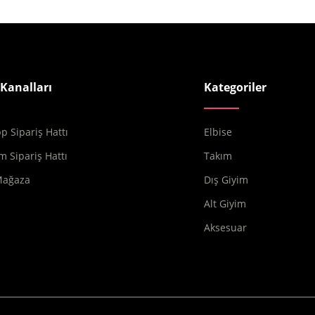
 Kanalları
Kategoriler
 Sipariş Hattı
Elbise
m Sipariş Hattı
Takım
Mağaza
Dış Giyim
Alt Giyim
Aksesuar