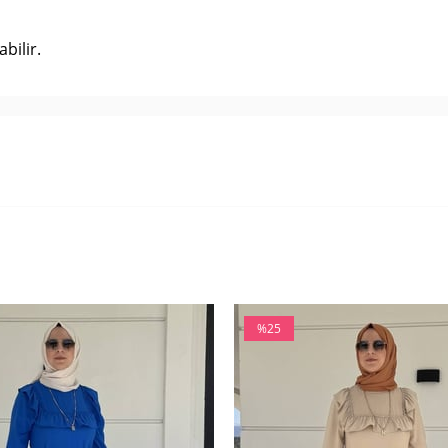
bilir.
%25
İndirim
%25İndirim