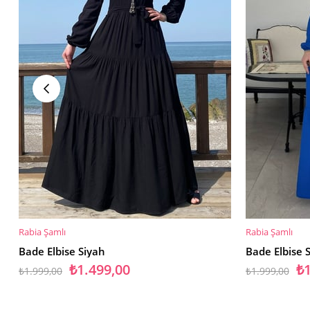
Rabia Şamlı
Rabia Şamlı
SEPETE EKLE
SEPETE EKL
Bade Elbise Siyah
Bade Elbise 
₺1.499,00
₺1
₺1.999,00
₺1.999,00