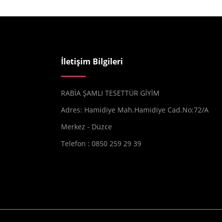
İletişim Bilgileri
RABİA ŞAMLI TESETTÜR GİYİM
Adres: Hamidiye Mah.Hamidiye Cad.No:72/A
Merkez - Düzce
Telefon : 0850 259 29 39