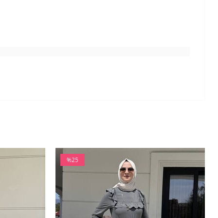
%25
İndirim
%25İndirim