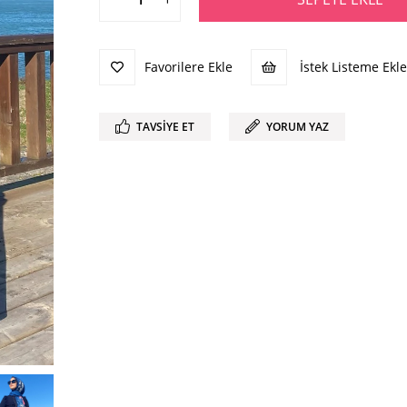
Favorilere Ekle
İstek Listeme Ekle
TAVSIYE ET
YORUM YAZ