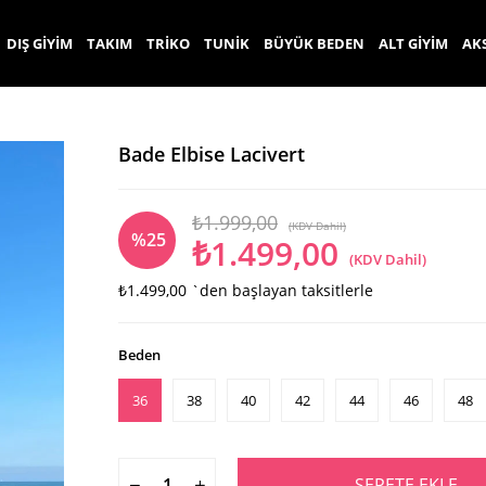
DIŞ GİYİM
TAKIM
TRİKO
TUNİK
BÜYÜK BEDEN
ALT GİYİM
AK
Bade Elbise Lacivert
₺1.999,00
(KDV Dahil)
%
25
₺1.499,00
(KDV Dahil)
₺1.499,00
`den başlayan taksitlerle
İndirim
Beden
36
38
40
42
44
46
48