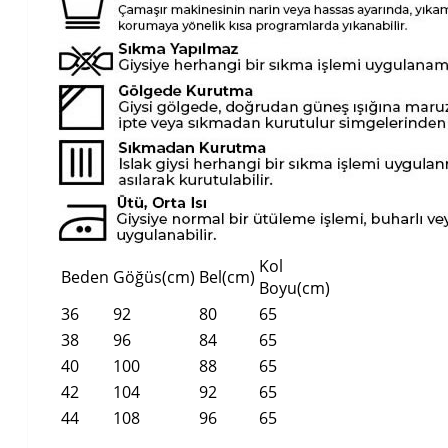
Kol
Beden
Göğüs(cm)
Bel(cm)
Boyu(cm)
36
92
80
65
38
96
84
65
40
100
88
65
42
104
92
65
44
108
96
65