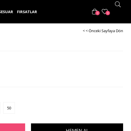
SESUAR
FIRSATLAR
0
0
< < Önceki Sayfaya Dön
50