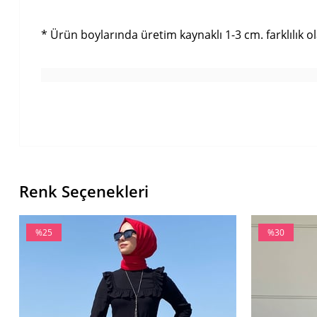
* Ürün boylarında üretim kaynaklı 1-3 cm. farklılık ola
Renk Seçenekleri
%25
%30
İndirim
İndirim
%25İndirim
%30İndirim