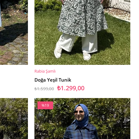
Rabia Şamlı
SEPETE EKLE
Doğa Yeşil Tunik
₺1.299,00
₺1.599,00
%19
İndirim
%19İndirim