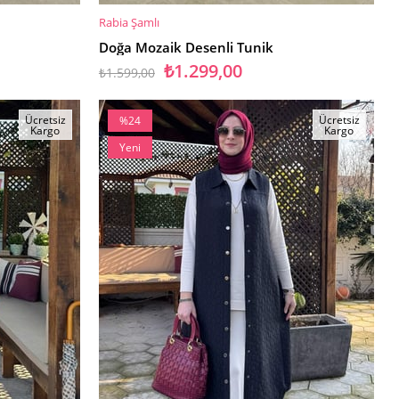
Rabia Şamlı
SEPETE EKLE
Doğa Mozaik Desenli Tunik
₺1.299,00
₺1.599,00
Ücretsiz
Ücretsiz
%24
Kargo
Kargo
İndirim
Yeni
%24İndirim
Ürün