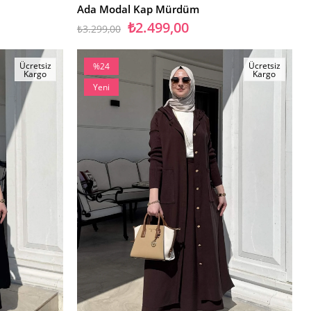
Ada Modal Kap Mürdüm
₺2.499,00
₺3.299,00
Ücretsiz
Ücretsiz
%24
Kargo
Kargo
İndirim
Yeni
%24İndirim
Ürün