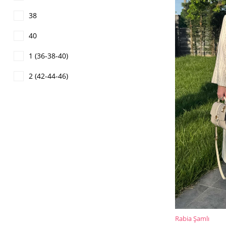
%27İndirim
38
40
1 (36-38-40)
2 (42-44-46)
Rabia Şamlı
SEPETE EKLE