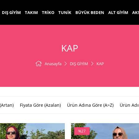
DIŞ GİYİM
TAKIM
TRİKO
TUNİK
BÜYÜK BEDEN
ALT GİYİM
AK
KAP
Anasayfa
DIŞ GİYİM
KAP
(Artan)
Fiyata Göre (Azalan)
Ürün Adına Göre (A>Z)
Ürün Adı
%27
İndirim