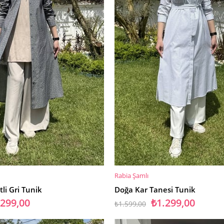
Rabia Şamlı
SEPETE EKLE
li Gri Tunik
Doğa Kar Tanesi Tunik
.299,00
₺1.299,00
₺1.599,00