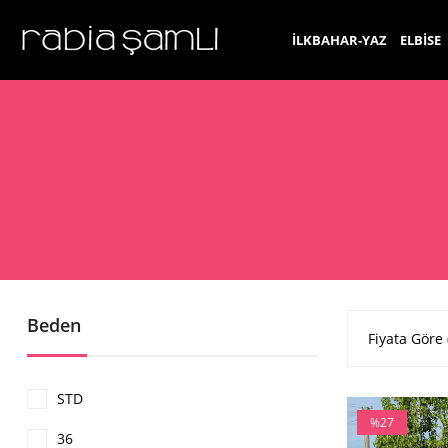
İLKBAHAR-YAZ
ELBİSE
Beden
Fiyata Göre 
STD
%27
36
İndirim