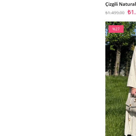
Çizgili Natura
₺1
₺1.499,00
%27
İndirim
%27İndirim