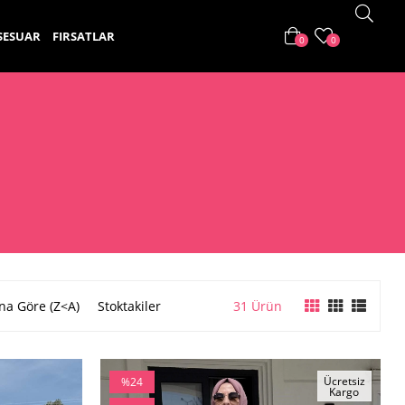
SESUAR
FIRSATLAR
0
0
na Göre (Z<A)
Stoktakiler
31 Ürün
Ücretsiz
%24
Kargo
İndirim