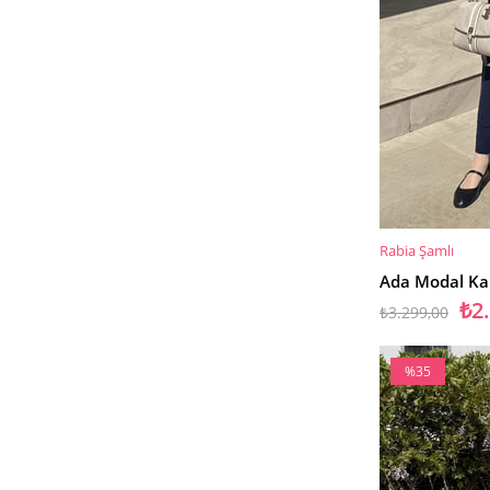
Rabia Şamlı
SEPETE EKLE
Ada Modal Kap
₺2
₺3.299,00
%35
İndirim
%35İndirim