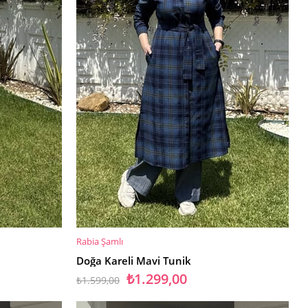
Rabia Şamlı
SEPETE EKLE
Doğa Kareli Mavi Tunik
₺1.299,00
₺1.599,00