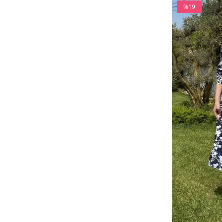
%19
İndirim
%19İndirim