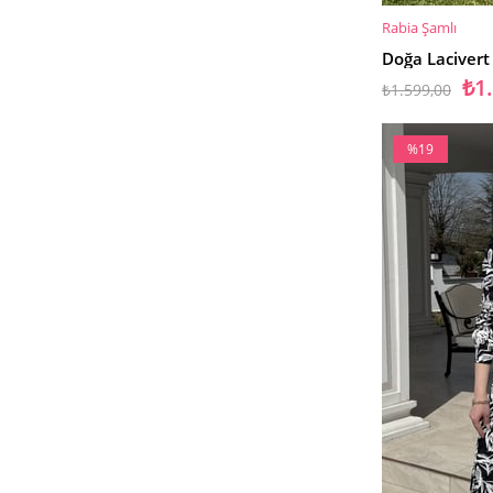
Rabia Şamlı
SEPETE EKLE
Doğa Lacivert
₺1
₺1.599,00
%19
İndirim
%19İndirim