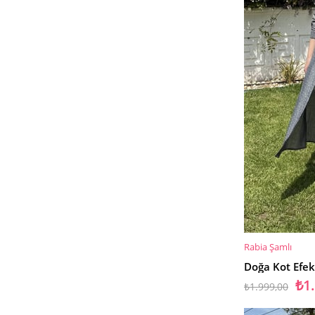
Rabia Şamlı
SEPETE EKLE
Doğa Kot Efekt
₺1
₺1.999,00