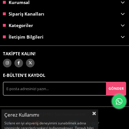
Kurumsal
Sipariş Kanalları
Kategoriler
İletişim Bilgileri
TAKİPTE KALIN!
E-BÜLTEN'E KAYDOL
GÖNDER
Çerez Kullanımı
Copyright © 2026 RABİA ŞAMLI. Tüm hakları saklıdır.
Sizlere en iyi alışveriş deneyimini sunabilmek adına
sitemizde çerezler(cookies) kullanmaktayız. Detaylı bilgi