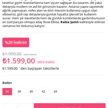
tesettür giyim standartlarına tam uyum sağlayan bu tasarım, dik yaka
detayıyla modern ve asil bir görünüm kazanır. Astarsız yapısı sayesinde
ağırlık yapmayan, nefes alan ve dört mevsim kullanıma uygun olan
elbisemiz, gizli cep detaylarıyla günlük hayatta işlevsel bir kullanım
sunar. Hem şık davetlerde hem de günlük kombinlerde gardırobunuzun
en özel parçası olmaya aday Rose Elbise,
Rabia Şamlı
kalitesiyle stilinize
zamansız bir dokunuş katıyor.
%
20
İndirim
₺1.999,00
(KDV Dahil)
₺1.599,00
(KDV Dahil)
₺1.599,00
`den başlayan taksitlerle
Beden
36
38
40
42
44