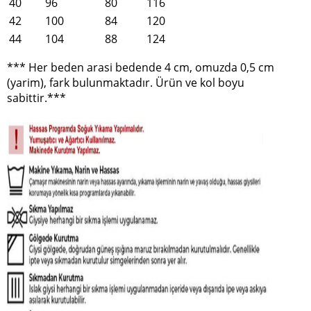
40
96
80
116
42
100
84
120
44
104
88
124
*** Her beden arasi bedende 4 cm, omuzda 0,5 cm
(yarim), fark bulunmaktadır. Ürün ve kol boyu
sabittir.***