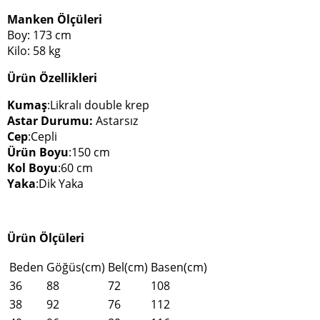
Manken Ölçüleri
Boy: 173 cm
Kilo: 58 kg
Ürün Özellikleri
Kumaş
:Likralı double krep
Astar Durumu:
Astarsız
Cep
:Cepli
Ürün Boyu
:150 cm
Kol Boyu
:60 cm
Yaka
:Dik Yaka
Ürün Ölçüleri
Beden
Göğüs(cm)
Bel(cm)
Basen(cm)
36
88
72
108
38
92
76
112