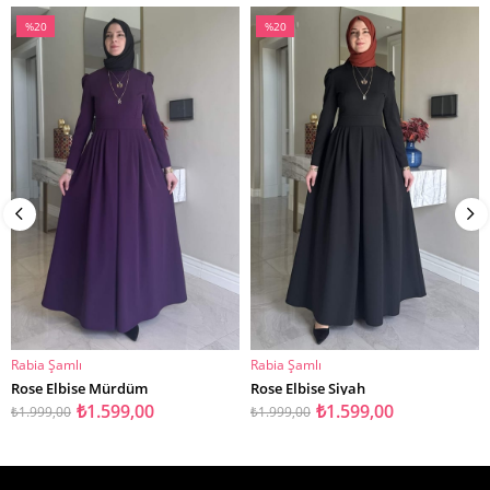
%20
%20
İndirim
İndirim
%20İndirim
%20İndirim
Rabia Şamlı
Rabia Şamlı
SEPETE EKLE
SEPETE EKLE
Rose Elbise Mürdüm
Rose Elbise Siyah
₺1.599,00
₺1.599,00
₺1.999,00
₺1.999,00