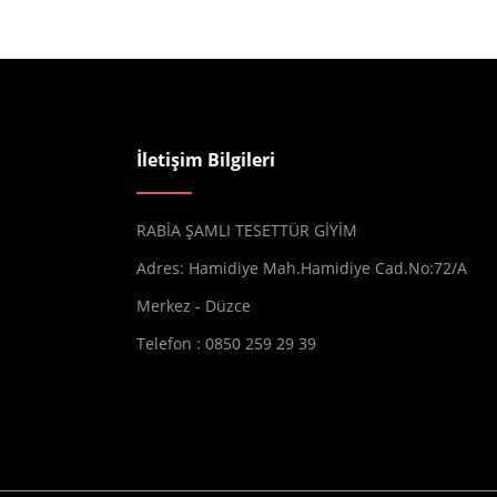
İletişim Bilgileri
RABİA ŞAMLI TESETTÜR GİYİM
Adres: Hamidiye Mah.Hamidiye Cad.No:72/A
Merkez - Düzce
Telefon : 0850 259 29 39