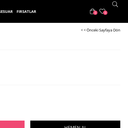
SESUAR
FIRSATLAR
0
0
< < Önceki Sayfaya Dön