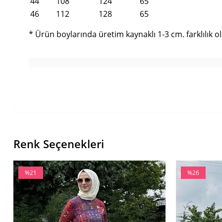
44
108
124
65
46
112
128
65
* Ürün boylarında üretim kaynaklı 1-3 cm. farklılık ola
Renk Seçenekleri
%21
%26
İndirim
İndirim
%21İndirim
%26İndirim