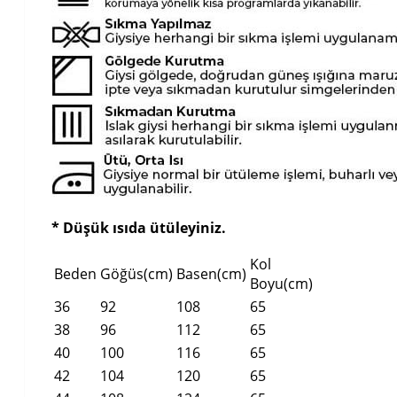
* Düşük ısıda ütüleyiniz.
Kol
Beden
Göğüs(cm)
Basen(cm)
Boyu(cm)
36
92
108
65
38
96
112
65
40
100
116
65
42
104
120
65