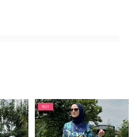
%21
İndirim
%21İndirim