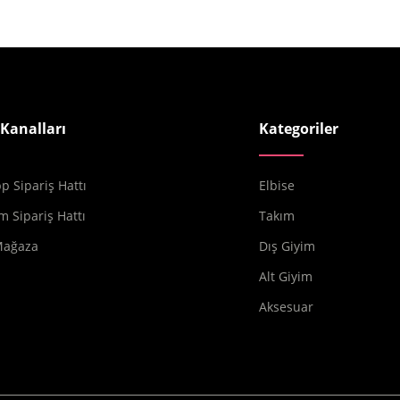
 Kanalları
Kategoriler
 Sipariş Hattı
Elbise
m Sipariş Hattı
Takım
Mağaza
Dış Giyim
Alt Giyim
Aksesuar