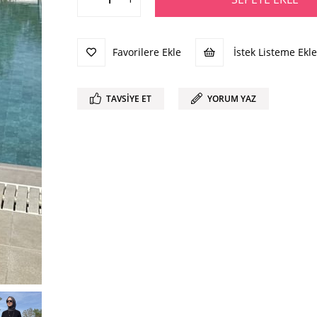
Favorilere Ekle
İstek Listeme Ekle
TAVSIYE ET
YORUM YAZ