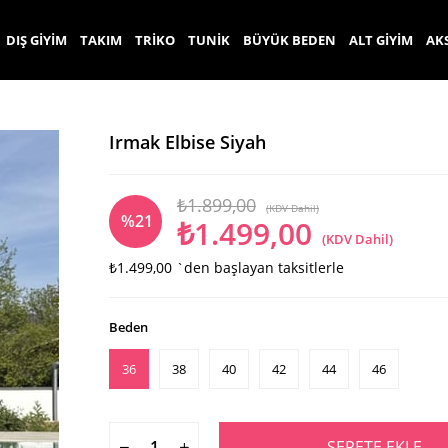
DIŞ GİYİM
TAKIM
TRİKO
TUNİK
BÜYÜK BEDEN
ALT GİYİM
AK
Irmak Elbise Siyah
₺1.899,00
(KDV Dahil)
%
21
₺1.499,00
(KDV Dahil)
₺1.499,00
`den başlayan taksitlerle
İndirim
Beden
36
38
40
42
44
46