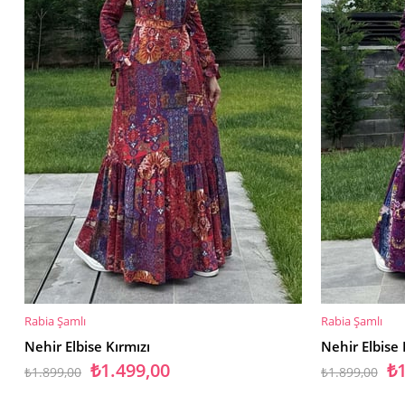
Rabia Şamlı
Rabia Şamlı
SEPETE EKLE
SEPETE EKL
Nehir Elbise Kırmızı
Nehir Elbise
₺1.499,00
₺1
₺1.899,00
₺1.899,00