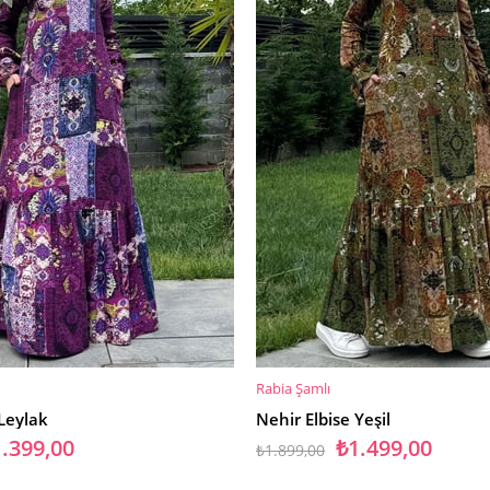
Rabia Şamlı
E
SEPETE EKLE
 Leylak
Nehir Elbise Yeşil
.399,00
₺1.499,00
₺1.899,00