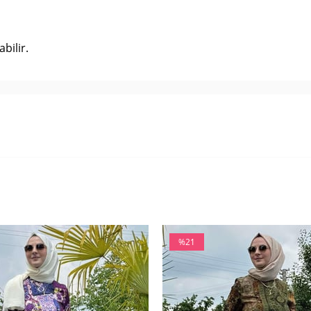
bilir.
%21
İndirim
%21İndirim