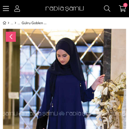
0
Gülru Goblen Etek Saks