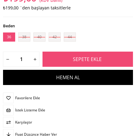
(KDV Dahil)
₺199,00
`den başlayan taksitlerle
Beden
36
38
40
42
44
Favorilere Ekle
İstek Listeme Ekle
Karşılaştır
Fiyat Düşünce Haber Ver