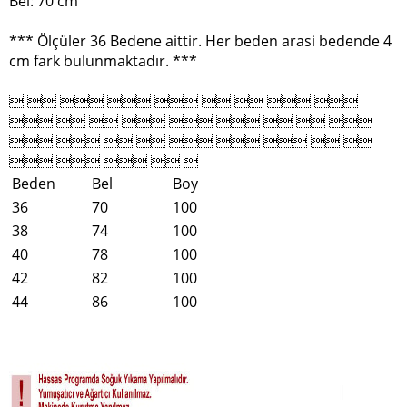
Bel: 70 cm
*** Ölçüler 36 Bedene aittir. Her beden arasi bedende 4
cm fark bulunmaktadır. ***
        
        
        
    
Beden
Bel
Boy
36
70
100
38
74
100
40
78
100
42
82
100
44
86
100