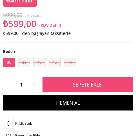
%
40
İndirim
₺999,00
(KDV Dahil)
₺599,00
(KDV Dahil)
₺599,00
`den başlayan taksitlerle
Beden
36
38
40
42
44
Kritik Stok
Favorilere Ekle