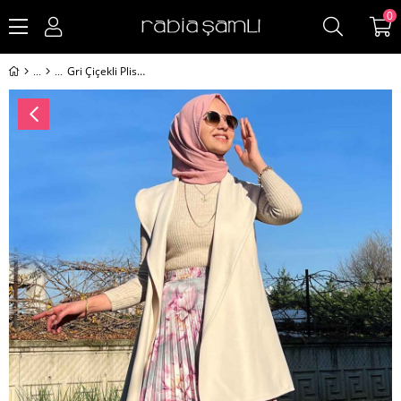
0
Gri Çiçekli Plise Etek