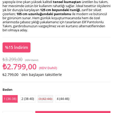
yapısıyla öne çıkan yüksek kaliteli
tensel kumaştan
üretilen bu takım,
her mevsimde üstün bir kullanım rahatlığı sağlar. İdeal tesettür ölçülerini
şık bir duruşla karşılayan
125 cm boyundaki tuniği
, zarif bir silüet
çizerken;
105 cm uzunluğundaki pantolonu
ile modern ve bütüncül
bir görünüm sunar. Hem günlük koşuşturmacanızda hem de özel
anlarınızda çabasız şıklığı yakalamanız için tasarlanan Elif Pantolonlu
Takım, gardırobunuzun vazgeçilmez ve en kurtarıcı alternatiflerinden
biri olmaya aday.
%
15
İndirim
₺3.299,00
(KDV Dahil)
₺2.799,00
(KDV Dahil)
₺2.799,00
`den başlayan taksitlerle
Beden
1 (36-38)
2 (38-40)
3 (42-44)
4 (44-46)