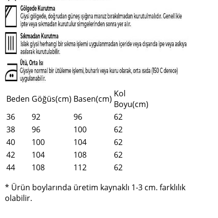
Kol
Beden
Göğüs(cm)
Basen(cm)
Boyu(cm)
36
92
96
62
38
96
100
62
40
100
104
62
42
104
108
62
44
108
112
62
* Ürün boylarında üretim kaynaklı 1-3 cm. farklılık
olabilir.