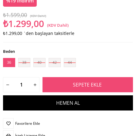
%
19
İndirim
₺1.599,00
(KDV Dahil)
₺1.299,00
(KDV Dahil)
₺1.299,00
`den başlayan taksitlerle
Beden
36
38
40
42
44
Favorilere Ekle
İstek Listeme Ekle