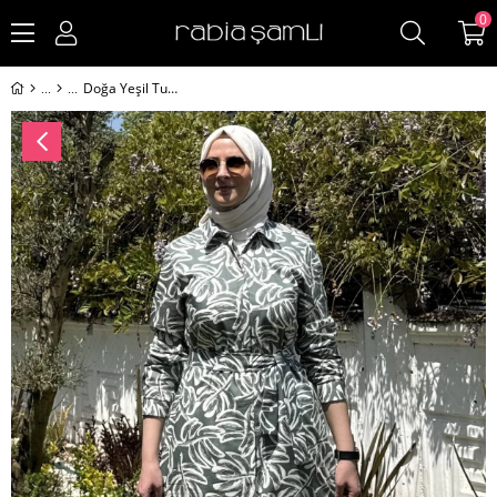
0
Doğa Yeşil Tunik