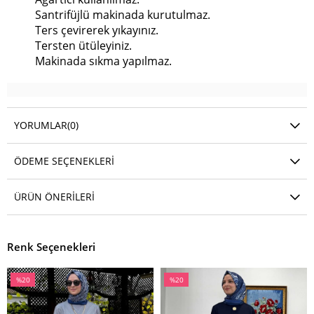
Santrifüjlü makinada kurutulmaz.
Ters çevirerek yıkayınız.
Tersten ütüleyiniz.
Makinada sıkma yapılmaz.
YORUMLAR
(0)
ÖDEME SEÇENEKLERI
ÜRÜN ÖNERILERI
Renk Seçenekleri
%20
%20
İndirim
İndirim
%20İndirim
%20İndirim