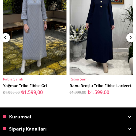
Rabia Şamlı
Rabia Şamlı
SEPETE EKLE
SEPETE EKLE
Yağmur Triko Elbise Gri
Banu Broşlu Triko Elbise Lacivert
₺1.599,00
₺1.599,00
₺1.999,00
₺1.999,00
Kurumsal
Sipariş Kanalları