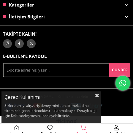
Kategoriler
İletişim Bilgileri
TAKİPTE KALIN!
E-BÜLTEN'E KAYDOL
GÖNDER
Çerez Kullanımı
Copyright © 2026 RABİA ŞAMLI. Tüm hakları saklıdır.
Sizlere en iyi alışveriş deneyimini sunabilmek adına
sitemizde çerezler(cookies) kullanmaktayız. Detaylı bilgi
için Kvkk sözleşmesini inceleyebilirsiniz.