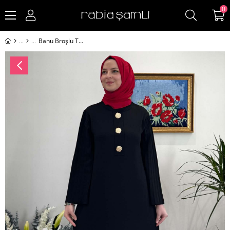
0
Banu Broşlu Triko Elbise Siyah