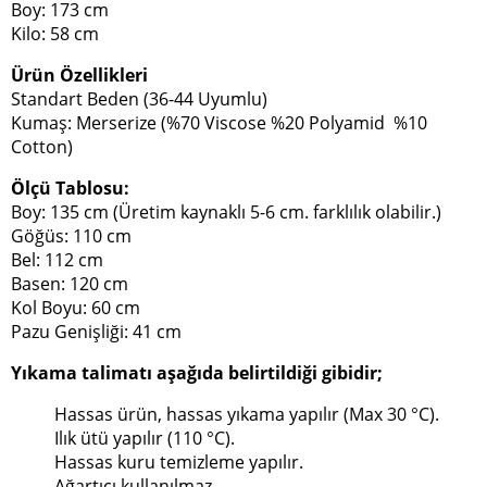
Boy: 173 cm
Kilo: 58 cm
Ürün Özellikleri
Standart Beden (36-44 Uyumlu)
Kumaş: Merserize (%70 Viscose %20 Polyamid %10
Cotton)
Ölçü Tablosu:
Boy: 135 cm (Üretim kaynaklı 5-6 cm. farklılık olabilir.)
Göğüs: 110 cm
Bel: 112 cm
Basen: 120 cm
Kol Boyu: 60 cm
Pazu Genişliği: 41 cm
Yıkama talimatı aşağıda belirtildiği gibidir;
Hassas ürün, hassas yıkama yapılır (Max 30 °C).
Ilık ütü yapılır (110 °C).
Hassas kuru temizleme yapılır.
Ağartıcı kullanılmaz.