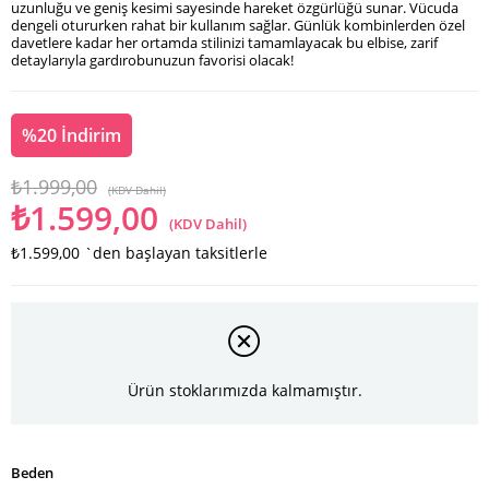
uzunluğu ve geniş kesimi sayesinde hareket özgürlüğü sunar. Vücuda
dengeli otururken rahat bir kullanım sağlar. Günlük kombinlerden özel
davetlere kadar her ortamda stilinizi tamamlayacak bu elbise, zarif
detaylarıyla gardırobunuzun favorisi olacak!
%
20
İndirim
₺1.999,00
(KDV Dahil)
₺1.599,00
(KDV Dahil)
₺1.599,00
`den başlayan taksitlerle
Ürün stoklarımızda kalmamıştır.
Beden