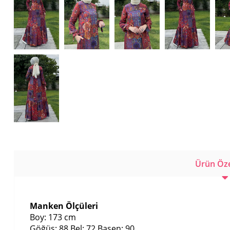
Ürün Özel
Manken Ölçüleri
Boy: 173 cm
Göğüs: 88 Bel: 72 Basen: 90