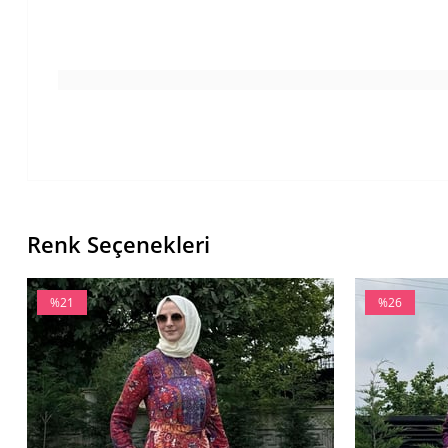
Renk Seçenekleri
%21
%26
İndirim
İndirim
%21İndirim
%26İndirim