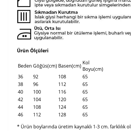
Ürün Ölçüleri
Kol
Beden
Göğüs(cm)
Basen(cm)
Boyu(cm)
36
92
108
65
38
96
112
65
40
100
116
65
42
104
120
65
44
108
124
65
46
112
128
65
* Ürün boylarında üretim kaynaklı 1-3 cm. farklılık ola