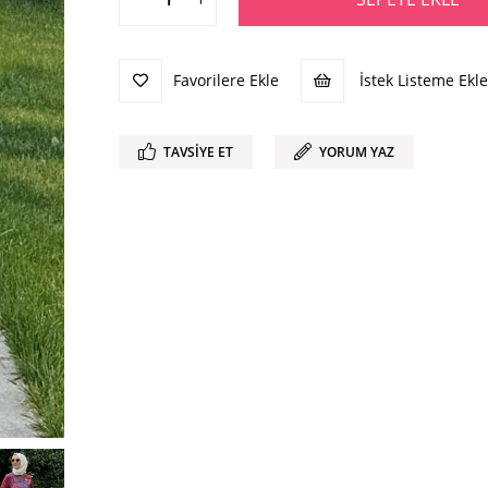
Favorilere Ekle
İstek Listeme Ekle
TAVSIYE ET
YORUM YAZ