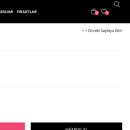
SESUAR
FIRSATLAR
0
0
< < Önceki Sayfaya Dön