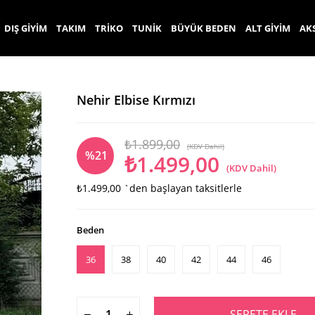
DIŞ GİYİM
TAKIM
TRİKO
TUNİK
BÜYÜK BEDEN
ALT GİYİM
AK
Nehir Elbise Kırmızı
₺1.899,00
(KDV Dahil)
%
21
₺1.499,00
(KDV Dahil)
₺1.499,00
`den başlayan taksitlerle
İndirim
Beden
36
38
40
42
44
46