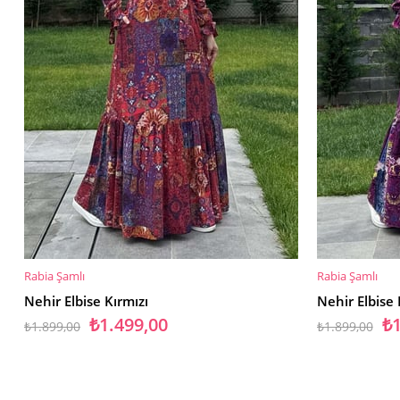
Rabia Şamlı
Rabia Şamlı
SEPETE EKLE
SEPETE EKL
Nehir Elbise Kırmızı
Nehir Elbise
₺1.499,00
₺1
₺1.899,00
₺1.899,00