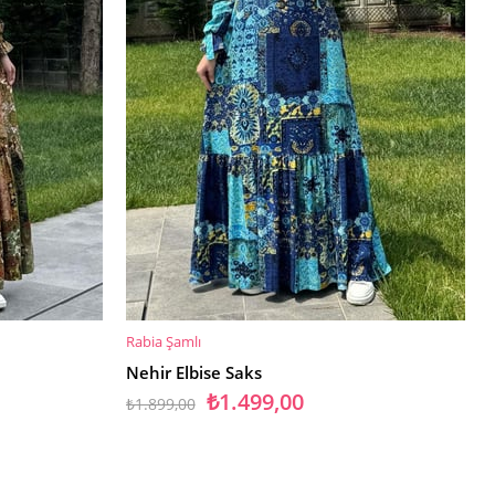
Rabia Şamlı
SEPETE EKLE
Nehir Elbise Saks
₺1.499,00
₺1.899,00