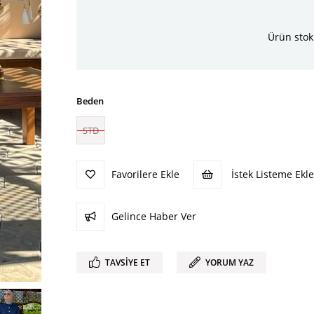
Ürün stok
Beden
STD
Favorilere Ekle
İstek Listeme Ekle
Gelince Haber Ver
TAVSIYE ET
YORUM YAZ