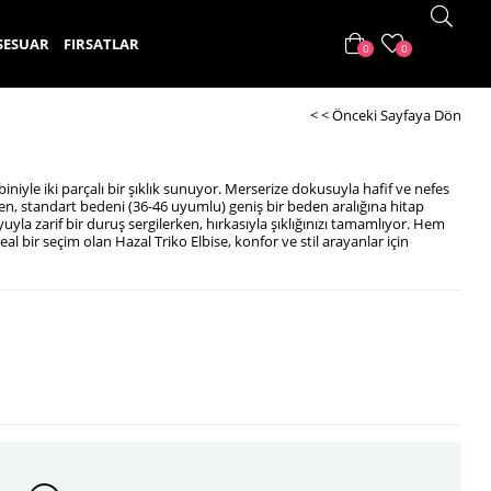
SESUAR
FIRSATLAR
0
0
< < Önceki Sayfaya Dön
biniyle iki parçalı bir şıklık sunuyor. Merserize dokusuyla hafif ve nefes
ken, standart bedeni (36-46 uyumlu) geniş bir beden aralığına hitap
la zarif bir duruş sergilerken, hırkasıyla şıklığınızı tamamlıyor. Hem
al bir seçim olan Hazal Triko Elbise, konfor ve stil arayanlar için