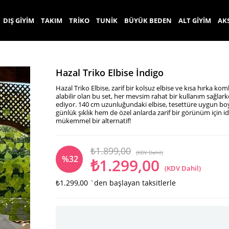
DIŞ GİYİM
TAKIM
TRİKO
TUNİK
BÜYÜK BEDEN
ALT GİYİM
AK
Hazal Triko Elbise İndigo
Hazal Triko Elbise, zarif bir kolsuz elbise ve kısa hırka kom
alabilir olan bu set, her mevsim rahat bir kullanım sağlar
ediyor. 140 cm uzunluğundaki elbise, tesettüre uygun boyuy
günlük şıklık hem de özel anlarda zarif bir görünüm için ide
mükemmel bir alternatif!
₺1.899,00
(KDV Dahil)
%
32
₺1.299,00
(KDV Dahil)
₺1.299,00
`den başlayan taksitlerle
İndirim