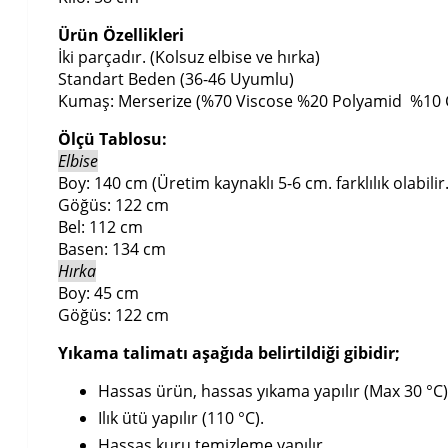
Ürün Özellikleri
İki parçadır. (Kolsuz elbise ve hırka)
Standart Beden (36-46 Uyumlu)
Kumaş: Merserize (%70 Viscose %20 Polyamid %10 
Ölçü Tablosu:
Elbise
Boy: 140 cm (Üretim kaynaklı 5-6 cm. farklılık olabilir.
Göğüs: 122 cm
Bel: 112 cm
Basen: 134 cm
Hırka
Boy: 45 cm
Göğüs: 122 cm
Yıkama talimatı aşağıda belirtildiği gibidir;
Hassas ürün, hassas yıkama yapılır (Max 30 °C)
Ilık ütü yapılır (110 °C).
Hassas kuru temizleme yapılır.