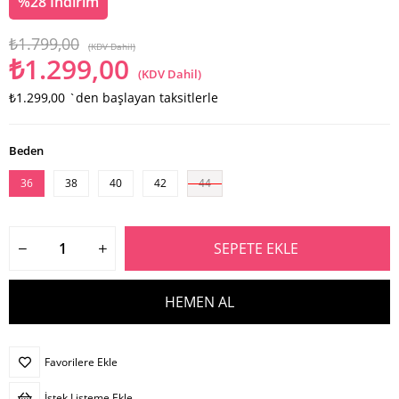
%
28
İndirim
₺1.799,00
(KDV Dahil)
₺1.299,00
(KDV Dahil)
₺1.299,00
`den başlayan taksitlerle
Beden
36
38
40
42
44
Favorilere Ekle
İstek Listeme Ekle